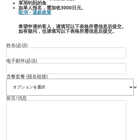
享用钓到的鱼
如单人报名，需加收3000日元。
取消・退款政策
希望申请的客人，请填写以下表格所需信息后提交。
如有疑问，也请填写以下表格所需信息后提交。
姓名
(必須)
电子邮件
(必須)
含餐套餐 (报名链接)
留言/消息