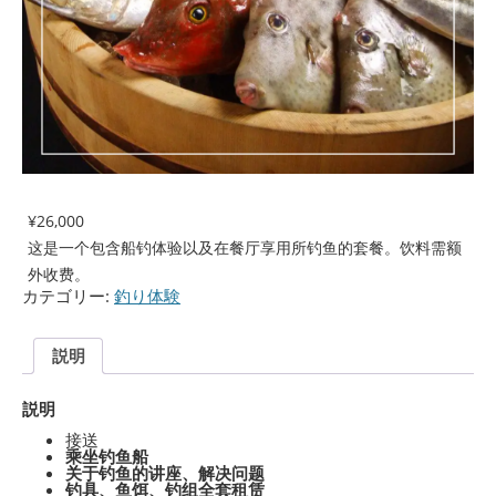
¥
26,000
这是一个包含船钓体验以及在餐厅享用所钓鱼的套餐。饮料需额
外收费。
カテゴリー:
釣り体験
説明
説明
接送
乘坐钓鱼船
关于钓鱼的讲座、解决问题
钓具、鱼饵、钓组全套租赁